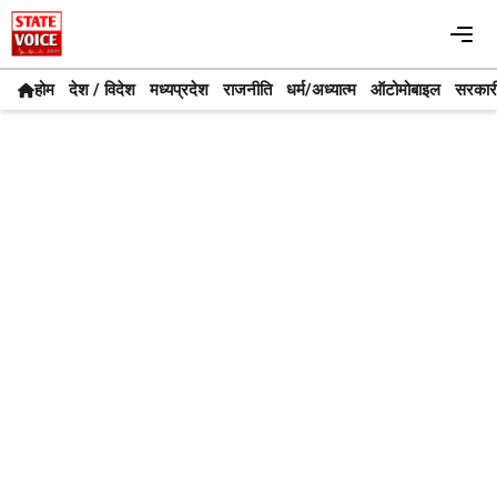
Skip
Me
to
content
होम
देश / विदेश
मध्यप्रदेश
राजनीति
धर्म/अध्यात्म
ऑटोमोबाइल
सरकार