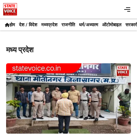
Skip
Me
to
content
होम
देश / विदेश
मध्यप्रदेश
राजनीति
धर्म/अध्यात्म
ऑटोमोबाइल
सरकार
मध्य प्रदेश