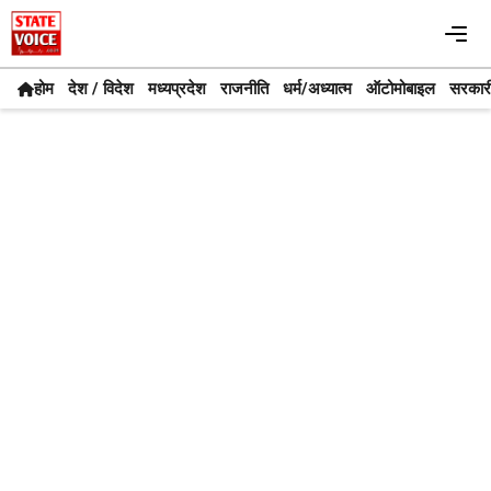
Skip
Me
to
content
होम
देश / विदेश
मध्यप्रदेश
राजनीति
धर्म/अध्यात्म
ऑटोमोबाइल
सरकार