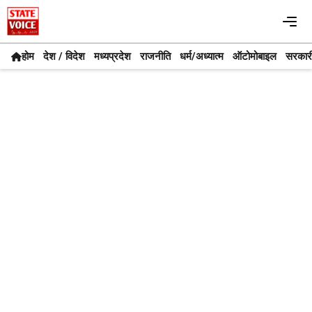
Skip
Me
to
content
होम
देश / विदेश
मध्यप्रदेश
राजनीति
धर्म/अध्यात्म
ऑटोमोबाइल
सरकार