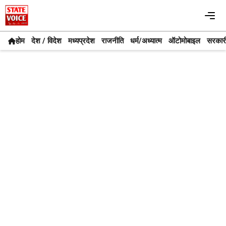
Skip
Me
to
content
होम
देश / विदेश
मध्यप्रदेश
राजनीति
धर्म/अध्यात्म
ऑटोमोबाइल
सरकार