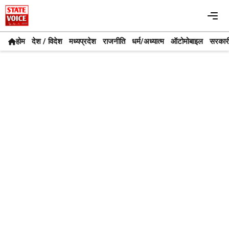
Skip
Me
to
content
होम
देश / विदेश
मध्यप्रदेश
राजनीति
धर्म/अध्यात्म
ऑटोमोबाइल
सरकार