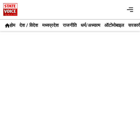
Skip
Me
to
content
होम
देश / विदेश
मध्यप्रदेश
राजनीति
धर्म/अध्यात्म
ऑटोमोबाइल
सरकार