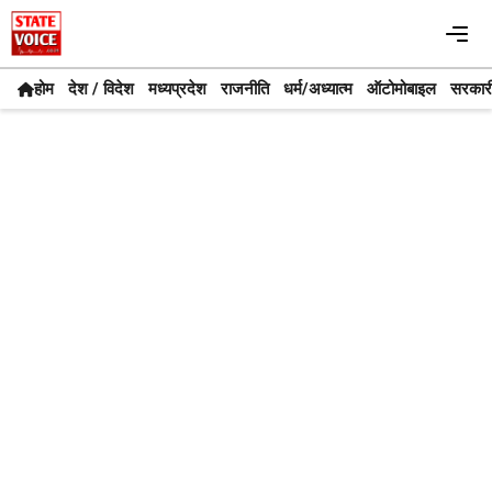
Skip
Me
to
content
होम
देश / विदेश
मध्यप्रदेश
राजनीति
धर्म/अध्यात्म
ऑटोमोबाइल
सरकार