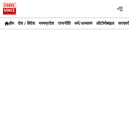
Skip
Me
to
content
होम
देश / विदेश
मध्यप्रदेश
राजनीति
धर्म/अध्यात्म
ऑटोमोबाइल
सरकार