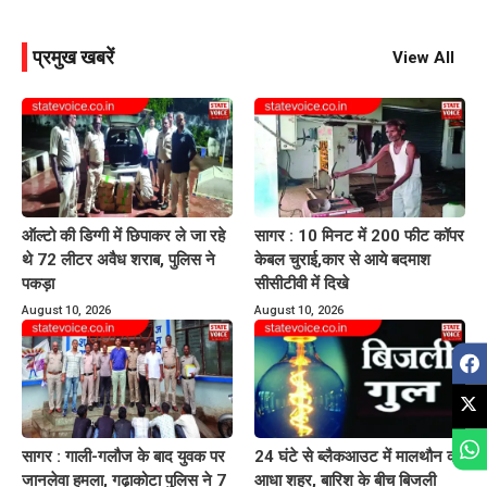
प्रमुख खबरें
View All
ऑल्टो की डिग्गी में छिपाकर ले जा रहे
सागर : 10 मिनट में 200 फीट कॉपर
थे 72 लीटर अवैध शराब, पुलिस ने
केबल चुराई,कार से आये बदमाश
पकड़ा
सीसीटीवी में दिखे
August 10, 2026
August 10, 2026
सागर : गाली-गलौज के बाद युवक पर
24 घंटे से ब्लैकआउट में मालथौन का
जानलेवा हमला, गढ़ाकोटा पुलिस ने 7
आधा शहर, बारिश के बीच बिजली