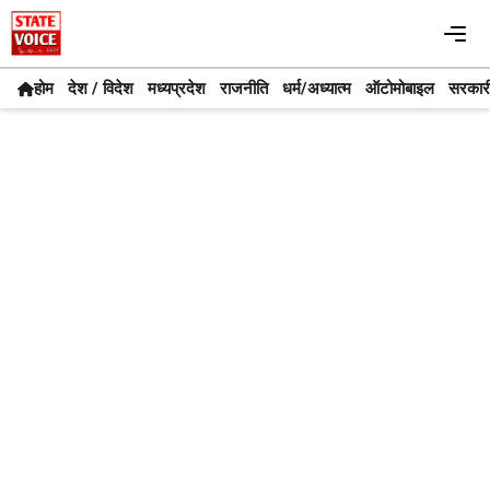
Skip
Me
to
content
होम
देश / विदेश
मध्यप्रदेश
राजनीति
धर्म/अध्यात्म
ऑटोमोबाइल
सरकार