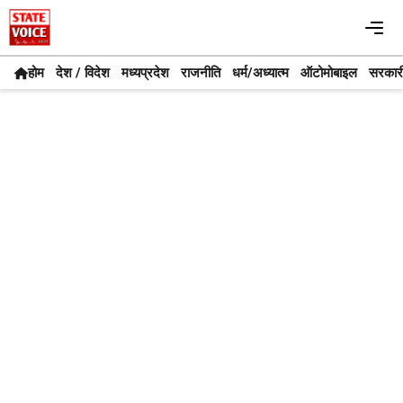
Skip
Me
to
content
होम
देश / विदेश
मध्यप्रदेश
राजनीति
धर्म/अध्यात्म
ऑटोमोबाइल
सरकार