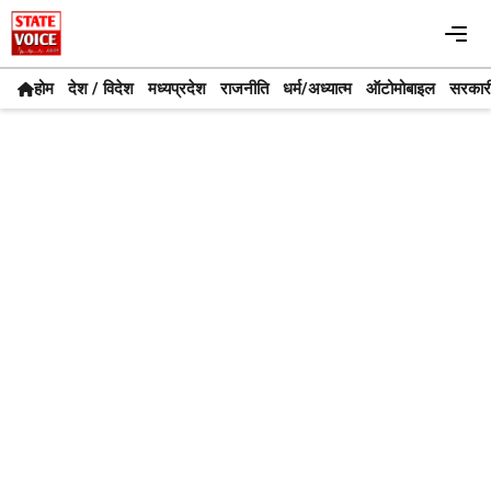
Skip
Me
to
content
होम
देश / विदेश
मध्यप्रदेश
राजनीति
धर्म/अध्यात्म
ऑटोमोबाइल
सरकार