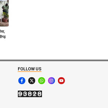
ांसा,
डीगढ़
FOLLOW US