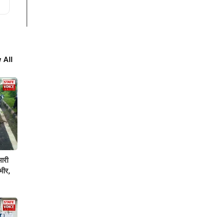
 All
ारी
भीर,