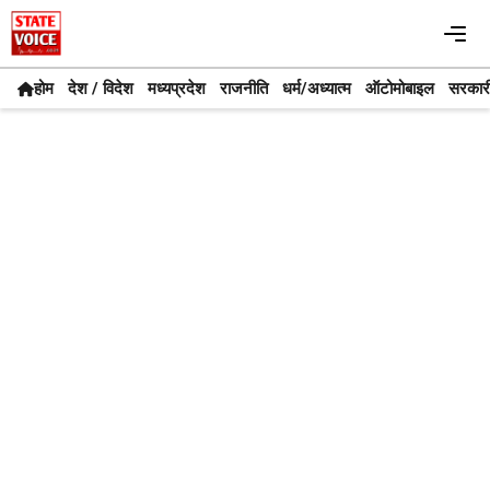
Skip
Me
to
content
होम
देश / विदेश
मध्यप्रदेश
राजनीति
धर्म/अध्यात्म
ऑटोमोबाइल
सरकार