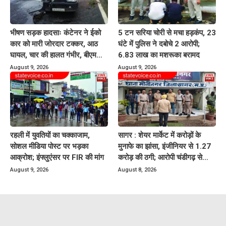
भीषण सड़क हादसाः कंटेनर ने ईको
5 टन सरिया चोरी से मचा हड़कंप, 23
कार को मारी जोरदार टक्कर, आठ
घंटे में पुलिस ने दबोचे 2 आरोपी;
घायल, चार की हालत गंभीर, बीएमसी
6.83 लाख का मशरूका बरामद
रेफर
August 9, 2026
August 9, 2026
रहली में युवतियों का चक्काजाम,
सागर : शेयर मार्केट में करोड़ों के
सोशल मीडिया पोस्ट पर भड़का
मुनाफे का झांसा, इंजीनियर से 1.27
आक्रोश; इंफ्लुएंसर पर FIR की मांग
करोड़ की ठगी; आरोपी चंडीगढ़ से
गिरफ्तार
August 9, 2026
August 8, 2026