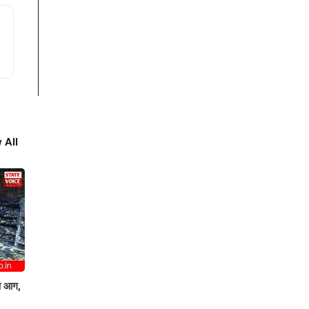
 All
षण आग,