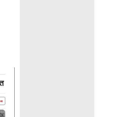
ात
be