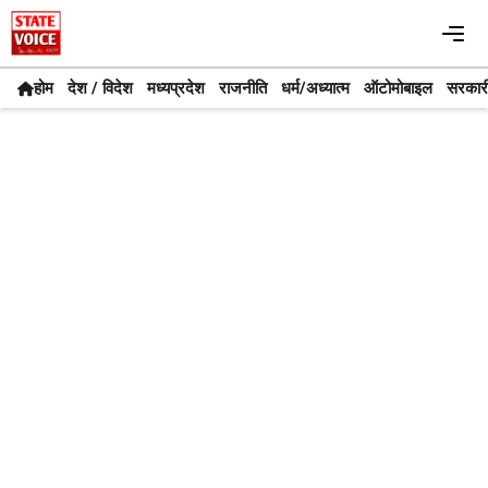
Skip
Me
to
content
होम
देश / विदेश
मध्यप्रदेश
राजनीति
धर्म/अध्यात्म
ऑटोमोबाइल
सरकार