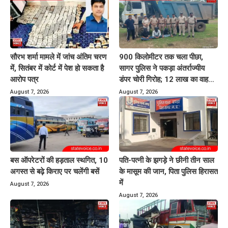
सौरभ शर्मा मामले में जांच अंतिम चरण
900 किलोमीटर तक चला पीछा,
में, सितंबर में कोर्ट में पेश हो सकता है
सागर पुलिस ने पकड़ा अंतर्राज्यीय
आरोप पत्र
डंपर चोरी गिरोह; 12 लाख का वाहन
बरामद
August 7, 2026
August 7, 2026
बस ऑपरेटरों की हड़ताल स्थगित, 10
पति-पत्नी के झगड़े ने छीनी तीन साल
अगस्त से बढ़े किराए पर चलेंगी बसें
के मासूम की जान, पिता पुलिस हिरासत
में
August 7, 2026
August 7, 2026