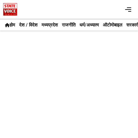
Skip
Me
to
content
होम
देश / विदेश
मध्यप्रदेश
राजनीति
धर्म/अध्यात्म
ऑटोमोबाइल
सरकार