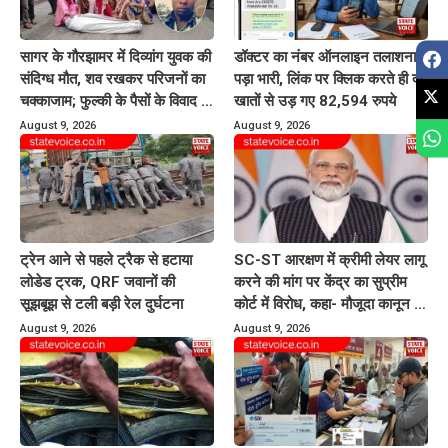
सागर के गौरझामर में दिव्यांग युवक की
डॉक्टर का नंबर ऑनलाइन तलाशना
संदिग्ध मौत, शव रखकर परिजनों का
पड़ा भारी, लिंक पर क्लिक करते ही दो
चक्काजाम; फुल्की के पैसों के विवाद से
खातों से उड़ गए 82,594 रुपये
जुड़ा मामला
August 9, 2026
August 9, 2026
ट्रेन आने से पहले ट्रैक से हटाया
SC-ST आरक्षण में क्रीमी लेयर लागू
लोडेड ट्रक, QRF जवानों की
करने की मांग पर केंद्र का सुप्रीम
सूझबूझ से टली बड़ी रेल दुर्घटना
कोर्ट में विरोध, कहा- मौजूदा कानून में
प्रावधान नहीं
August 9, 2026
August 9, 2026