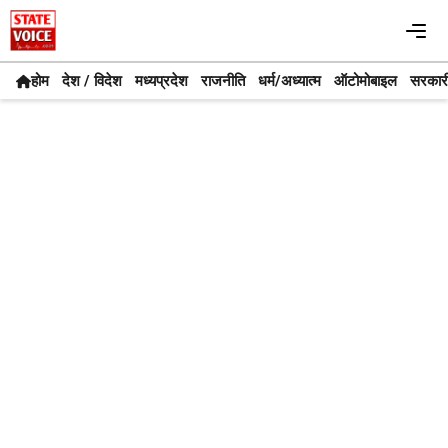
Skip
Me
to
content
होम
देश / विदेश
मध्यप्रदेश
राजनीति
धर्म/अध्यात्म
ऑटोमोबाइल
सरकार