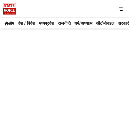
Skip
Me
to
content
होम
देश / विदेश
मध्यप्रदेश
राजनीति
धर्म/अध्यात्म
ऑटोमोबाइल
सरकार