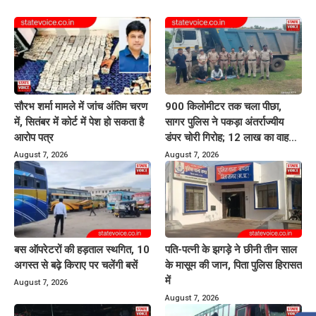
सौरभ शर्मा मामले में जांच अंतिम चरण
900 किलोमीटर तक चला पीछा,
में, सितंबर में कोर्ट में पेश हो सकता है
सागर पुलिस ने पकड़ा अंतर्राज्यीय
आरोप पत्र
डंपर चोरी गिरोह; 12 लाख का वाहन
बरामद
August 7, 2026
August 7, 2026
बस ऑपरेटरों की हड़ताल स्थगित, 10
पति-पत्नी के झगड़े ने छीनी तीन साल
अगस्त से बढ़े किराए पर चलेंगी बसें
के मासूम की जान, पिता पुलिस हिरासत
में
August 7, 2026
August 7, 2026