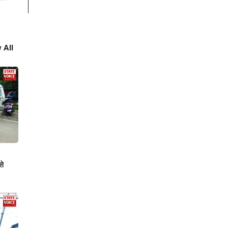
 All
से