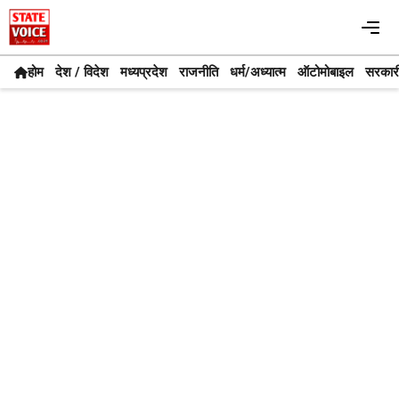
Skip
Me
to
content
होम
देश / विदेश
मध्यप्रदेश
राजनीति
धर्म/अध्यात्म
ऑटोमोबाइल
सरकार