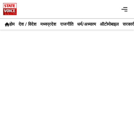
Skip
Me
to
content
होम
देश / विदेश
मध्यप्रदेश
राजनीति
धर्म/अध्यात्म
ऑटोमोबाइल
सरकार