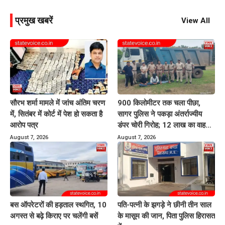
प्रमुख खबरें
View All
सौरभ शर्मा मामले में जांच अंतिम चरण
900 किलोमीटर तक चला पीछा,
में, सितंबर में कोर्ट में पेश हो सकता है
सागर पुलिस ने पकड़ा अंतर्राज्यीय
आरोप पत्र
डंपर चोरी गिरोह; 12 लाख का वाहन
बरामद
August 7, 2026
August 7, 2026
बस ऑपरेटरों की हड़ताल स्थगित, 10
पति-पत्नी के झगड़े ने छीनी तीन साल
अगस्त से बढ़े किराए पर चलेंगी बसें
के मासूम की जान, पिता पुलिस हिरासत