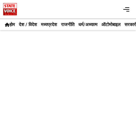
Skip
Me
to
content
होम
देश / विदेश
मध्यप्रदेश
राजनीति
धर्म/अध्यात्म
ऑटोमोबाइल
सरकार