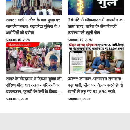
सागर : गाली-गलौज के बाद युवक पर
24 घंटे से ब्लैकआउट में मालथौन का
जानलेवा हमला, गढ़ाकोटा पुलिस ने 7
आधा शहर, बारिश के बीच बिजली
आरोपियों को दबोचा
व्यवस्था की खुली पोल
August 10, 2026
August 10, 2026
सागर के गौरझामर में दिव्यांग युवक की
डॉक्टर का नंबर ऑनलाइन तलाशना
संदिग्ध मौत, शव रखकर परिजनों का
पड़ा भारी, लिंक पर क्लिक करते ही दो
चक्काजाम; फुल्की के पैसों के विवाद से
खातों से उड़ गए 82,594 रुपये
जुड़ा मामला
August 9, 2026
August 9, 2026