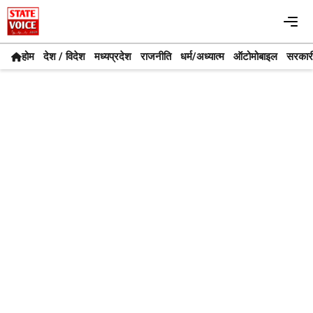
Skip
Me
to
content
होम
देश / विदेश
मध्यप्रदेश
राजनीति
धर्म/अध्यात्म
ऑटोमोबाइल
सरकार