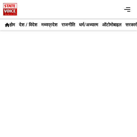
Skip
Me
to
content
होम
देश / विदेश
मध्यप्रदेश
राजनीति
धर्म/अध्यात्म
ऑटोमोबाइल
सरकार