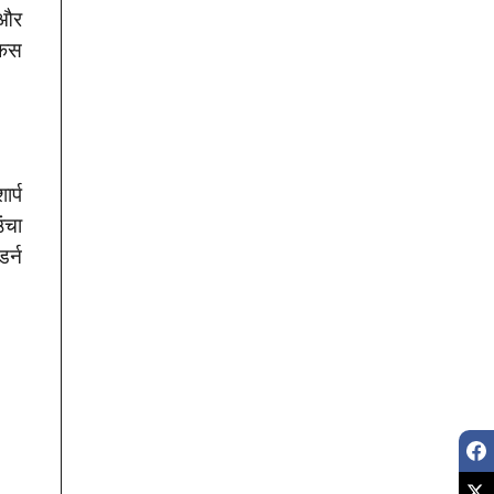
 और
ोकस
र्प
ंचा
र्न