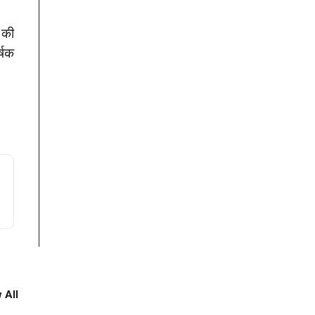
 की
्षक
 All