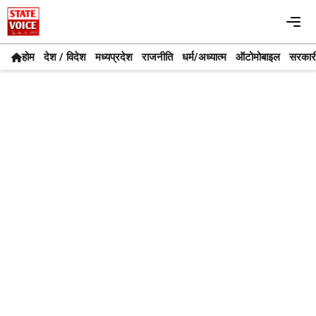
Skip
Me
to
content
होम
देश / विदेश
मध्यप्रदेश
राजनीति
धर्म/अध्यात्म
ऑटोमोबाइल
सरकार