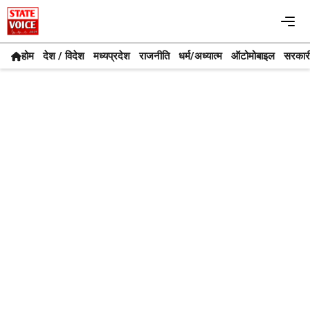
Skip
Me
to
content
होम
देश / विदेश
मध्यप्रदेश
राजनीति
धर्म/अध्यात्म
ऑटोमोबाइल
सरकार