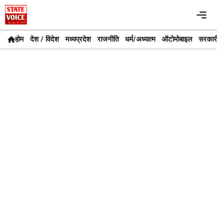
Skip
Me
to
content
होम
देश / विदेश
मध्यप्रदेश
राजनीति
धर्म/अध्यात्म
ऑटोमोबाइल
सरकार