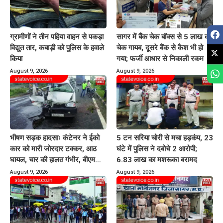
ग्रामीणों ने तीन पहिया वाहन से पकड़ा
सागर में बैंक चेक बॉक्स से 5 लाख का
विद्युत तार, कबाड़ी को पुलिस के हवाले
चेक गायब, दूसरे बैंक से कैश भी हो
किया
गया; फर्जी आधार से निकाली रकम
August 9, 2026
August 9, 2026
भीषण सड़क हादसाः कंटेनर ने ईको
5 टन सरिया चोरी से मचा हड़कंप, 23
कार को मारी जोरदार टक्कर, आठ
घंटे में पुलिस ने दबोचे 2 आरोपी;
घायल, चार की हालत गंभीर, बीएमसी
6.83 लाख का मशरूका बरामद
रेफर
August 9, 2026
August 9, 2026