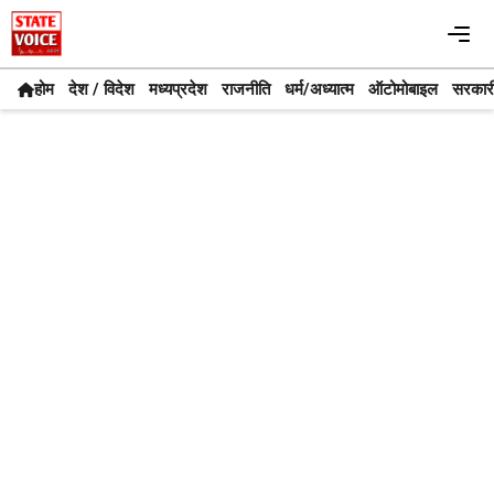
Skip
Me
to
content
होम
देश / विदेश
मध्यप्रदेश
राजनीति
धर्म/अध्यात्म
ऑटोमोबाइल
सरकार