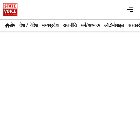
Skip
Me
to
content
होम
देश / विदेश
मध्यप्रदेश
राजनीति
धर्म/अध्यात्म
ऑटोमोबाइल
सरकार