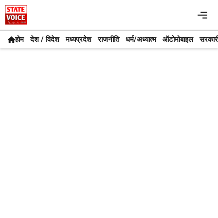
Skip
Me
to
content
होम
देश / विदेश
मध्यप्रदेश
राजनीति
धर्म/अध्यात्म
ऑटोमोबाइल
सरकार