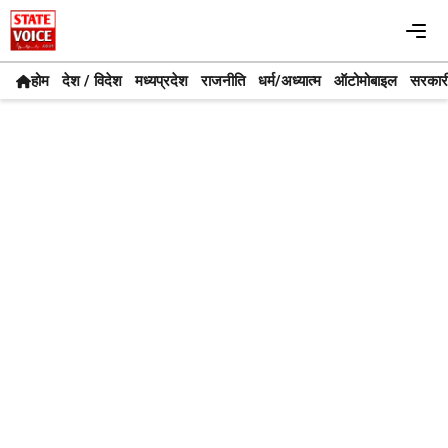
Skip
Me
to
content
होम
देश / विदेश
मध्यप्रदेश
राजनीति
धर्म/अध्यात्म
ऑटोमोबाइल
सरकार