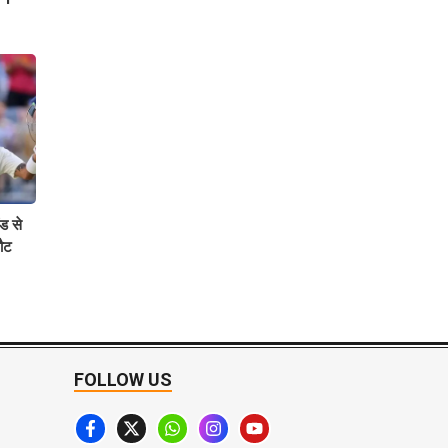
ंड से
लौट
FOLLOW US