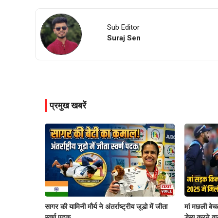
Sub Editor
Suraj Sen
प्रमुख खबरें
सागर की यामिनी मौर्य ने अंतर्राष्ट्रीय जूडो में जीता
मां मछली बेचती
स्वर्ण पदक
डेब्यू करने 