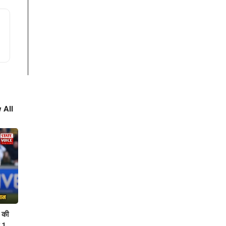
 All
र की
ा 1