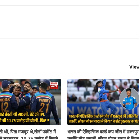
View
 थीं, पिता मजदूर थे,तीनों फॉर्मेट में
भारत की ऐतिहासिक वर्ल्ड कप जीत में छतरपु
वाले नटराजन, 10.75 करोड़ में बिकने
क्रांति गौड़ चमकीं, सीएम मोहन यादव ने किय