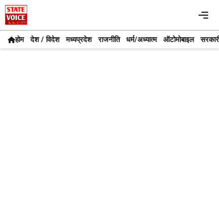
Skip
Me
to
content
होम
देश / विदेश
मध्यप्रदेश
राजनीति
धर्म/अध्यात्म
ऑटोमोबाइल
सरकार