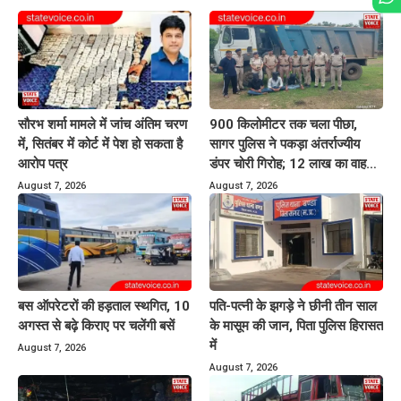
सौरभ शर्मा मामले में जांच अंतिम चरण
900 किलोमीटर तक चला पीछा,
में, सितंबर में कोर्ट में पेश हो सकता है
सागर पुलिस ने पकड़ा अंतर्राज्यीय
आरोप पत्र
डंपर चोरी गिरोह; 12 लाख का वाहन
बरामद
August 7, 2026
August 7, 2026
बस ऑपरेटरों की हड़ताल स्थगित, 10
पति-पत्नी के झगड़े ने छीनी तीन साल
अगस्त से बढ़े किराए पर चलेंगी बसें
के मासूम की जान, पिता पुलिस हिरासत
में
August 7, 2026
August 7, 2026