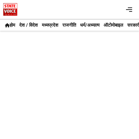
Skip
Me
to
content
होम
देश / विदेश
मध्यप्रदेश
राजनीति
धर्म/अध्यात्म
ऑटोमोबाइल
सरकार