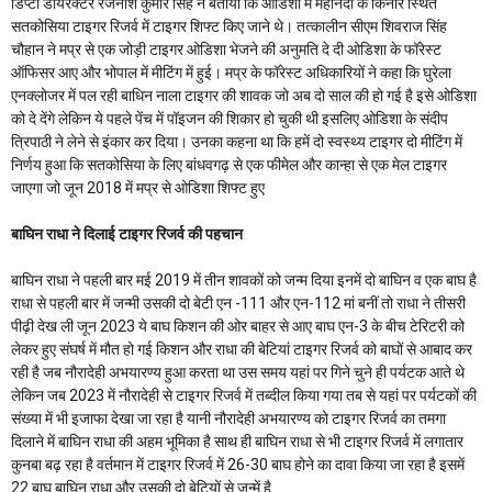
डिप्टी डायरेक्टर रजनीश कुमार सिंह ने बताया कि ओडिशा में महानदी के किनारे स्थित
सतकोसिया टाइगर रिजर्व में टाइगर शिफ्ट किए जाने थे। तत्कालीन सीएम शिवराज सिंह
चौहान ने मप्र से एक जोड़ी टाइगर ओडिशा भेजने की अनुमति दे दी ओडिशा के फॉरेस्ट
ऑफिसर आए और भोपाल में मीटिंग में हुई। मप्र के फॉरेस्ट अधिकारियों ने कहा कि घुरेला
एनक्लोजर में पल रही बाधिन नाला टाइगर की शावक जो अब दो साल की हो गई है इसे ओडिशा
को दे देंगे लेकिन ये पहले पेंच में पॉइजन की शिकार हो चुकी थी इसलिए ओडिशा के संदीप
त्रिपाठी ने लेने से इंकार कर दिया। उनका कहना था कि हमें दो स्वस्थ्य टाइगर दो मीटिंग में
निर्णय हुआ कि सतकोसिया के लिए बांधवगढ़ से एक फीमेल और कान्हा से एक मेल टाइगर
जाएगा जो जून 2018 में मप्र से ओडिशा शिफ्ट हुए
बाघिन राधा ने दिलाई टाइगर रिजर्व की पहचान
बाघिन राधा ने पहली बार मई 2019 में तीन शावकों को जन्म दिया इनमें दो बाघिन व एक बाघ है
राधा से पहली बार में जन्मी उसकी दो बेटी एन -111 और एन-112 मां बनीं तो राधा ने तीसरी
पीढ़ी देख ली जून 2023 ये बाघ किशन की ओर बाहर से आए बाघ एन-3 के बीच टेरिटरी को
लेकर हुए संघर्ष में मौत हो गई किशन और राधा की बेटियां टाइगर रिजर्व को बाघों से आबाद कर
रही है जब नौरादेही अभयारण्य हुआ करता था उस समय यहां पर गिने चुने ही पर्यटक आते थे
लेकिन जब 2023 में नौरादेही से टाइगर रिजर्व में तब्दील किया गया तब से यहां पर पर्यटकों की
संख्या में भी इजाफा देखा जा रहा है यानी नौरादेही अभयारण्य को टाइगर रिजर्व का तमगा
दिलाने में बाघिन राधा की अहम भूमिका है साथ ही बाघिन राधा से भी टाइगर रिजर्व में लगातार
कुनबा बढ़ रहा है वर्तमान में टाइगर रिजर्व में 26-30 बाघ होने का दावा किया जा रहा है इसमें
22 बाघ बाघिन राधा और उसकी दो बेटियों से जन्में है