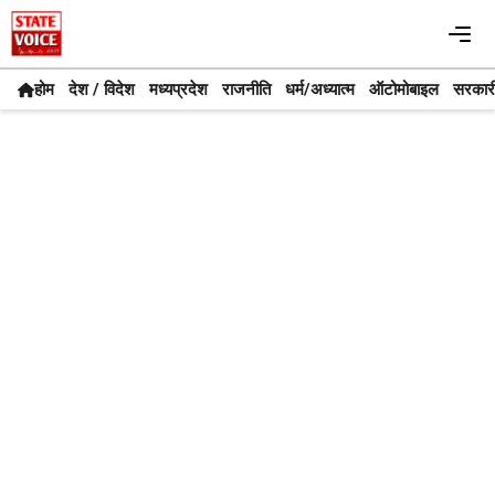
Skip
Me
to
content
होम
देश / विदेश
मध्यप्रदेश
राजनीति
धर्म/अध्यात्म
ऑटोमोबाइल
सरकार