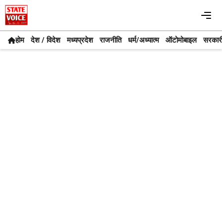
Skip
Me
to
content
होम
देश / विदेश
मध्यप्रदेश
राजनीति
धर्म/अध्यात्म
ऑटोमोबाइल
सरकार