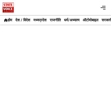
Skip
Me
to
content
होम
देश / विदेश
मध्यप्रदेश
राजनीति
धर्म/अध्यात्म
ऑटोमोबाइल
सरकार