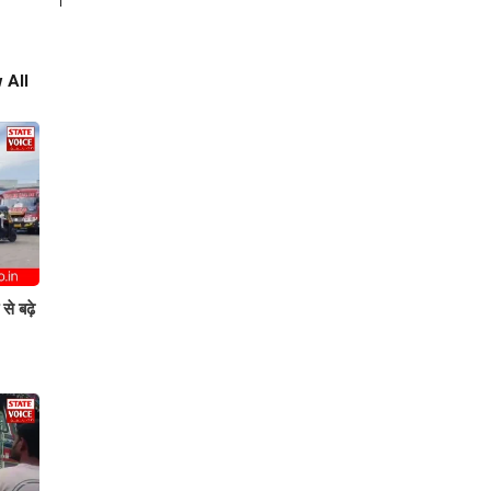
 All
े बढ़े