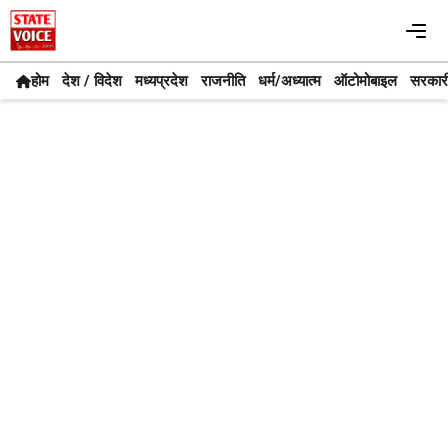
Skip
Me
to
content
होम
देश / विदेश
मध्यप्रदेश
राजनीति
धर्म/अध्यात्म
ऑटोमोबाइल
सरकार