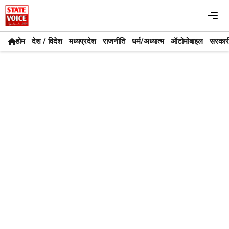
Skip
Me
to
content
होम
देश / विदेश
मध्यप्रदेश
राजनीति
धर्म/अध्यात्म
ऑटोमोबाइल
सरकार