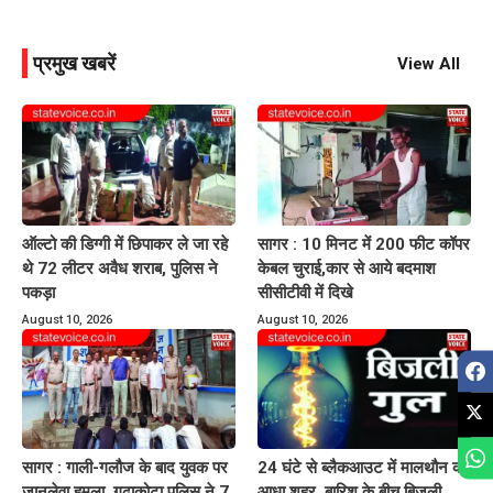
प्रमुख खबरें
View All
ऑल्टो की डिग्गी में छिपाकर ले जा रहे
सागर : 10 मिनट में 200 फीट कॉपर
थे 72 लीटर अवैध शराब, पुलिस ने
केबल चुराई,कार से आये बदमाश
पकड़ा
सीसीटीवी में दिखे
August 10, 2026
August 10, 2026
सागर : गाली-गलौज के बाद युवक पर
24 घंटे से ब्लैकआउट में मालथौन का
जानलेवा हमला, गढ़ाकोटा पुलिस ने 7
आधा शहर, बारिश के बीच बिजली