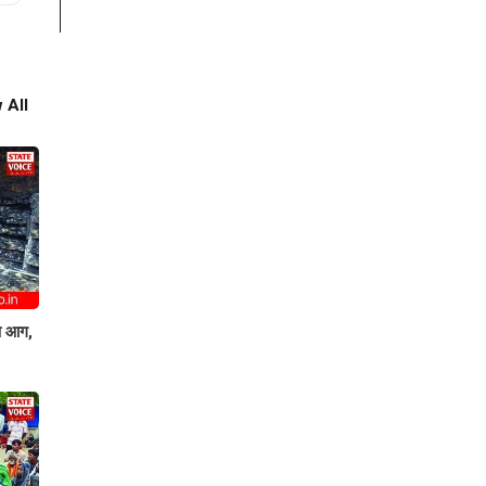
 All
षण आग,