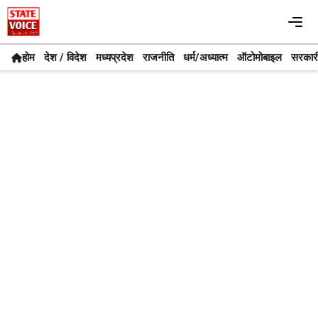
Skip
Me
to
content
होम
देश / विदेश
मध्यप्रदेश
राजनीति
धर्म/अध्यात्म
ऑटोमोबाइल
सरकार