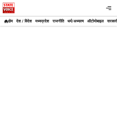
Skip
Me
to
content
होम
देश / विदेश
मध्यप्रदेश
राजनीति
धर्म/अध्यात्म
ऑटोमोबाइल
सरकार