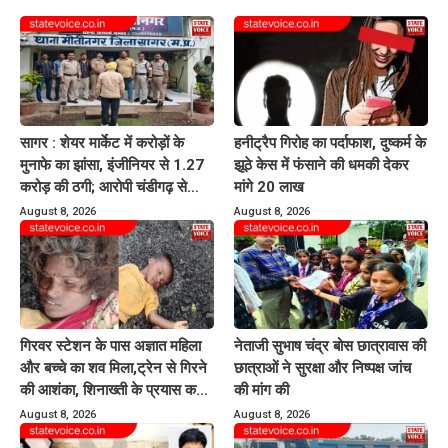
सागर : शेयर मार्केट में करोड़ों के
हनीट्रैप गिरोह का पर्दाफाश, दुष्कर्म के
मुनाफे का झांसा, इंजीनियर से 1.27
झूठे केस में फंसाने की धमकी देकर
करोड़ की ठगी; आरोपी चंडीगढ़ से
मांगे 20 लाख
गिरफ्तार
August 8, 2026
August 8, 2026
गिरवर स्टेशन के पास अज्ञात महिला
नेताजी सुभाष चंद्र बोस छात्रावास की
और बच्चे का शव मिला,ट्रेन से गिरने
छात्राओं ने सुरक्षा और निष्पक्ष जांच
की आशंका, शिनाख्ती के प्रयास कर
की मांग की
रही पुलिस
August 8, 2026
August 8, 2026