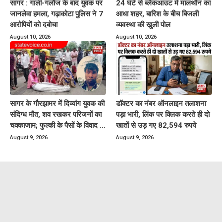
सागर : गाली-गलौज के बाद युवक पर
24 घंटे से ब्लैकआउट में मालथौन का
जानलेवा हमला, गढ़ाकोटा पुलिस ने 7
आधा शहर, बारिश के बीच बिजली
आरोपियों को दबोचा
व्यवस्था की खुली पोल
August 10, 2026
August 10, 2026
सागर के गौरझामर में दिव्यांग युवक की
डॉक्टर का नंबर ऑनलाइन तलाशना
संदिग्ध मौत, शव रखकर परिजनों का
पड़ा भारी, लिंक पर क्लिक करते ही दो
चक्काजाम; फुल्की के पैसों के विवाद से
खातों से उड़ गए 82,594 रुपये
जुड़ा मामला
August 9, 2026
August 9, 2026