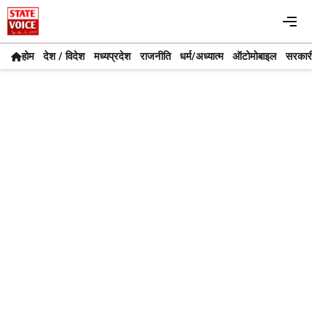
Skip
Me
to
content
होम
देश / विदेश
मध्यप्रदेश
राजनीति
धर्म/अध्यात्म
ऑटोमोबाइल
सरकार