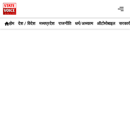
Skip
Me
to
content
होम
देश / विदेश
मध्यप्रदेश
राजनीति
धर्म/अध्यात्म
ऑटोमोबाइल
सरकार