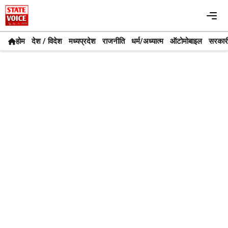
Skip
Me
to
content
होम
देश / विदेश
मध्यप्रदेश
राजनीति
धर्म/अध्यात्म
ऑटोमोबाइल
सरकार