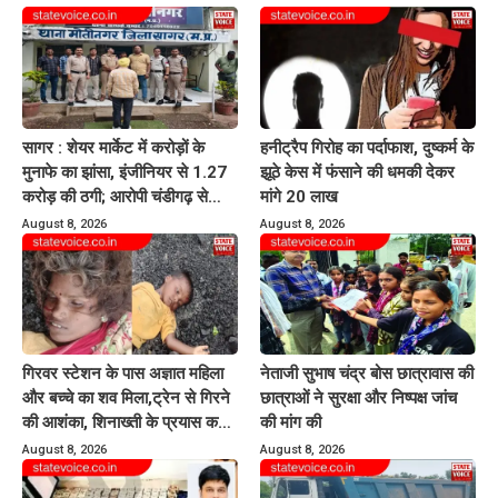
सागर : शेयर मार्केट में करोड़ों के
हनीट्रैप गिरोह का पर्दाफाश, दुष्कर्म के
मुनाफे का झांसा, इंजीनियर से 1.27
झूठे केस में फंसाने की धमकी देकर
करोड़ की ठगी; आरोपी चंडीगढ़ से
मांगे 20 लाख
गिरफ्तार
August 8, 2026
August 8, 2026
गिरवर स्टेशन के पास अज्ञात महिला
नेताजी सुभाष चंद्र बोस छात्रावास की
और बच्चे का शव मिला,ट्रेन से गिरने
छात्राओं ने सुरक्षा और निष्पक्ष जांच
की आशंका, शिनाख्ती के प्रयास कर
की मांग की
रही पुलिस
August 8, 2026
August 8, 2026