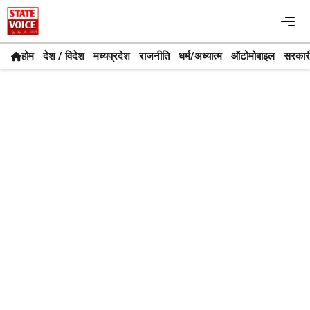
Skip
Me
to
content
होम
देश / विदेश
मध्यप्रदेश
राजनीति
धर्म/अध्यात्म
ऑटोमोबाइल
सरकार