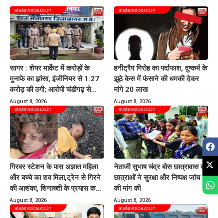
सागर : शेयर मार्केट में करोड़ों के
हनीट्रैप गिरोह का पर्दाफाश, दुष्कर्म के
मुनाफे का झांसा, इंजीनियर से 1.27
झूठे केस में फंसाने की धमकी देकर
करोड़ की ठगी; आरोपी चंडीगढ़ से
मांगे 20 लाख
गिरफ्तार
August 8, 2026
August 8, 2026
गिरवर स्टेशन के पास अज्ञात महिला
नेताजी सुभाष चंद्र बोस छात्रावास की
और बच्चे का शव मिला,ट्रेन से गिरने
छात्राओं ने सुरक्षा और निष्पक्ष जांच
की आशंका, शिनाख्ती के प्रयास कर
की मांग की
रही पुलिस
August 8, 2026
August 8, 2026